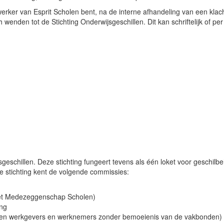
ewerker van Esprit Scholen bent, na de interne afhandeling van een kla
h wenden tot de Stichting Onderwijsgeschillen. Dit kan schriftelijk of per
sgeschillen. Deze stichting fungeert tevens als één loket voor geschilb
e stichting kent de volgende commissies:
et Medezeggenschap Scholen)
ing
ussen werkgevers en werknemers zonder bemoeienis van de vakbonden)