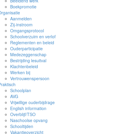
Beeldend werk
Boekpromotie
Organisatie
Aanmelden
Zij-instroom
Omgangsprotocol
Schoolverzuim en verlof
Reglementen en beleid
Ouderparticipatie
Medezeggenschap
Bestrijding lesuitval
Klachtenbeleid
Werken bij
Vertrouwenspersoon
Praktisch
Schoolplan
AVG
Vrijwillige ouderbijdrage
English information
Overblijf/TSO
Naschoolse opvang
Schooltijden
Vakantieoverzicht