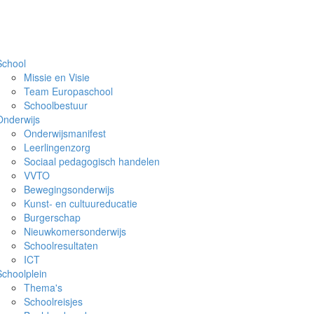
School
Missie en Visie
Team Europaschool
Schoolbestuur
Onderwijs
Onderwijsmanifest
Leerlingenzorg
Sociaal pedagogisch handelen
VVTO
Bewegingsonderwijs
Kunst- en cultuureducatie
Burgerschap
Nieuwkomersonderwijs
Schoolresultaten
ICT
Schoolplein
Thema's
Schoolreisjes