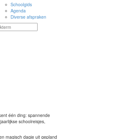
Schoolgids
Agenda
Diverse afspraken
ekent één ding: spannende
aarlijkse schoolreisjes,
een magisch dagje uit gepland