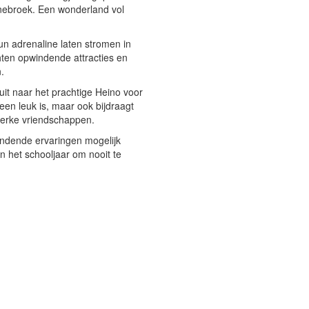
nnebroek. Een wonderland vol
un adrenaline laten stromen in
chten opwindende attracties en
.
uit naar het prachtige Heino voor
een leuk is, maar ook bijdraagt
terke vriendschappen.
ndende ervaringen mogelijk
n het schooljaar om nooit te