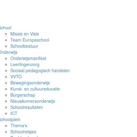
School
Missie en Visie
Team Europaschool
Schoolbestuur
Onderwijs
Onderwijsmanifest
Leerlingenzorg
Sociaal pedagogisch handelen
VVTO
Bewegingsonderwijs
Kunst- en cultuureducatie
Burgerschap
Nieuwkomersonderwijs
Schoolresultaten
ICT
Schoolplein
Thema's
Schoolreisjes