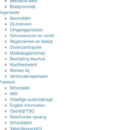
Beeldend werk
Boekpromotie
Organisatie
Aanmelden
Zij-instroom
Omgangsprotocol
Schoolverzuim en verlof
Reglementen en beleid
Ouderparticipatie
Medezeggenschap
Bestrijding lesuitval
Klachtenbeleid
Werken bij
Vertrouwenspersoon
Praktisch
Schoolplan
AVG
Vrijwillige ouderbijdrage
English information
Overblijf/TSO
Naschoolse opvang
Schooltijden
Vakantieoverzicht