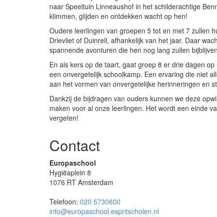
naar Speeltuin Linneaushof in het schilderachtige Be
klimmen, glijden en ontdekken wacht op hen!
Oudere leerlingen van groepen 5 tot en met 7 zullen h
Drievliet of Duinrell, afhankelijk van het jaar. Daar wa
spannende avonturen die hen nog lang zullen bijblijven
En als kers op de taart, gaat groep 8 er drie dagen op 
een onvergetelijk schoolkamp. Een ervaring die niet all
aan het vormen van onvergetelijke herinneringen en s
Dankzij de bijdragen van ouders kunnen we deze opwi
maken voor al onze leerlingen. Het wordt een einde va
vergeten!
Contact
Europaschool
Hygiëaplein 8
1076 RT Amsterdam
Telefoon:
020 5730800
info@europaschool.espritscholen.nl